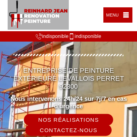
MENU
indisponible
indisponible
ENTREPRISE DE PEINTURE
EXTÉRIEURE LEVALLOIS PERRET
92300
Nous intervenons 24h/24 sur 7j/7 en cas
d'urgence
NOS RÉALISATIONS
CONTACTEZ-NOUS