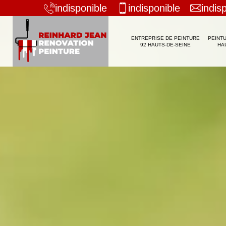
indisponible
indisponible
indis
ENTREPRISE DE PEINTURE
PEINTU
92 HAUTS-DE-SEINE
HA